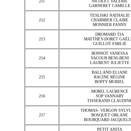
211
NICOLET VALÉRIE
GARNERET CAMILLE
TESLISKI NATHALIE
212
CHARMIER CLAIRE
MONNIER FANNY
DROMARD TIA
213
MATTHEY-DORET GAËL
GUILLOT EMILIE
BONNOT VANESSA
214
YACOUB BENI-BENI
LAURENT JULIETTE
BALLAND ELIANE
215
RACINE RÉGINE
BOFFY MURIEL
MOREL LAURENCE
216
SOP VANNARY
TISSERAND CLAUDIN
THOMAS- VERGON SYLV
217
BOSQUET ORLANE
BOURQUARD JACQUELI
PETIT ANITA