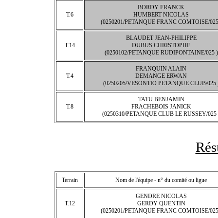
BORDY FRANCK
T.6
HUMBERT NICOLAS
(0250201/PETANQUE FRANC COMTOISE/025
BLAUDET JEAN-PHILIPPE
T.14
DUBUS CHRISTOPHE
(0250102/PETANQUE RUDIPONTAINE/025 )
FRANQUIN ALAIN
T.4
DEMANGE ERWAN
(0250205/VESONTIO PETANQUE CLUB/025 
TATU BENJAMIN
T.8
FRACHEBOIS JANICK
(0250310/PETANQUE CLUB LE RUSSEY/025 
Rés
Terrain
Nom de l'équipe - n° du comité ou ligue
GENDRE NICOLAS
T.12
GERDY QUENTIN
(0250201/PETANQUE FRANC COMTOISE/025