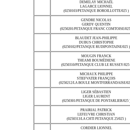
DEMELAY MICHAËL
LAGARCE LIONNEL
(0250103/PETANQUE BOROILLOTTE/025 )
GENDRE NICOLAS
GERDY QUENTIN
(0250201/PETANQUE FRANC COMTOISE/025
BLAUDET JEAN-PHILIPPE
DUBUS CHRISTOPHE
(0250102/PETANQUE RUDIPONTAINE/025 )
MOUGIN FRANCK
THEAMI BOUMÉDIENE
(0250310/PETANQUE CLUB LE RUSSEY/025 
MICHAUX PHILIPPE
STIEFVATER FRANÇOIS
(0250212/LA BOULE MONTFERRANDAISE/025
LIGER SÉBASTIEN
LIGER LAURENT
(0250301/PETANQUE DE PONTARLIER/025 
PRAIRIAL PATRICK
LEFEUVRE CHRISTIAN
(0250313/LA CHTI PETANQUE 25/025 )
CORDIER LIONNEL