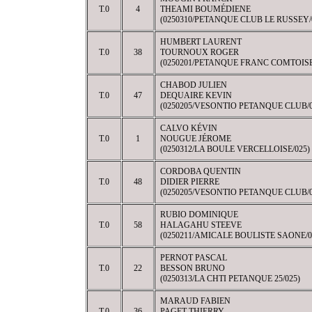
T.0
4
THEAMI BOUMÉDIENE
(0250310/PETANQUE CLUB LE RUSSEY/
HUMBERT LAURENT
T.0
38
TOURNOUX ROGER
(0250201/PETANQUE FRANC COMTOISE
CHABOD JULIEN
T.0
47
DEQUAIRE KEVIN
(0250205/VESONTIO PETANQUE CLUB/0
CALVO KÉVIN
T.0
1
NOUGUE JÉROME
(0250312/LA BOULE VERCELLOISE/025)
CORDOBA QUENTIN
T.0
48
DIDIER PIERRE
(0250205/VESONTIO PETANQUE CLUB/0
RUBIO DOMINIQUE
T.0
58
HALAGAHU STEEVE
(0250211/AMICALE BOULISTE SAONE/0
PERNOT PASCAL
T.0
22
BESSON BRUNO
(0250313/LA CHTI PETANQUE 25/025)
MARAUD FABIEN
T.0
36
PAGET THIERRY