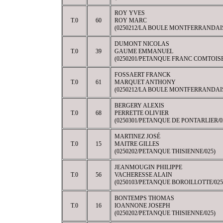
ROY YVES
T.0
60
ROY MARC
(0250212/LA BOULE MONTFERRANDAIS
DUMONT NICOLAS
T.0
39
GAUME EMMANUEL
(0250201/PETANQUE FRANC COMTOISE
FOSSAERT FRANCK
T.0
61
MARQUET ANTHONY
(0250212/LA BOULE MONTFERRANDAIS
BERGERY ALEXIS
T.0
68
PERRETTE OLIVIER
(0250301/PETANQUE DE PONTARLIER/0
MARTINEZ JOSÉ
T.0
15
MAITRE GILLES
(0250202/PETANQUE THISIENNE/025)
JEANMOUGIN PHILIPPE
T.0
56
VACHERESSE ALAIN
(0250103/PETANQUE BOROILLOTTE/025
BONTEMPS THOMAS
T.0
16
IOANNONE JOSEPH
(0250202/PETANQUE THISIENNE/025)