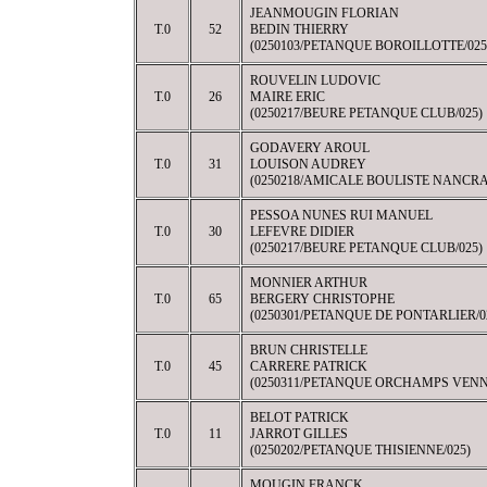
JEANMOUGIN FLORIAN
T.0
52
BEDIN THIERRY
(0250103/PETANQUE BOROILLOTTE/025
ROUVELIN LUDOVIC
T.0
26
MAIRE ERIC
(0250217/BEURE PETANQUE CLUB/025)
GODAVERY AROUL
T.0
31
LOUISON AUDREY
(0250218/AMICALE BOULISTE NANCRA
PESSOA NUNES RUI MANUEL
T.0
30
LEFEVRE DIDIER
(0250217/BEURE PETANQUE CLUB/025)
MONNIER ARTHUR
T.0
65
BERGERY CHRISTOPHE
(0250301/PETANQUE DE PONTARLIER/0
BRUN CHRISTELLE
T.0
45
CARRERE PATRICK
(0250311/PETANQUE ORCHAMPS VENN
BELOT PATRICK
T.0
11
JARROT GILLES
(0250202/PETANQUE THISIENNE/025)
MOUGIN FRANCK