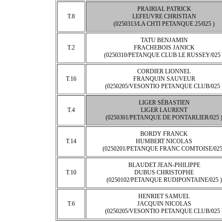
PRAIRIAL PATRICK
T.8
LEFEUVRE CHRISTIAN
(0250313/LA CHTI PETANQUE 25/025 )
TATU BENJAMIN
T.2
FRACHEBOIS JANICK
(0250310/PETANQUE CLUB LE RUSSEY/025 
CORDIER LIONNEL
T.16
FRANQUIN SAUVEUR
(0250205/VESONTIO PETANQUE CLUB/025 
LIGER SÉBASTIEN
T.4
LIGER LAURENT
(0250301/PETANQUE DE PONTARLIER/025 
BORDY FRANCK
T.14
HUMBERT NICOLAS
(0250201/PETANQUE FRANC COMTOISE/025
BLAUDET JEAN-PHILIPPE
T.10
DUBUS CHRISTOPHE
(0250102/PETANQUE RUDIPONTAINE/025 )
HENRIET SAMUEL
T.6
JACQUIN NICOLAS
(0250205/VESONTIO PETANQUE CLUB/025 