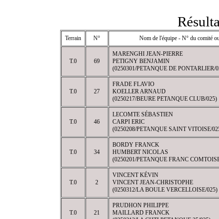
Résulta
Terrain
N°
Nom de l'équipe - N° du comité ou
MARENGHI JEAN-PIERRE
T.0
69
PETIGNY BENJAMIN
(0250301/PETANQUE DE PONTARLIER/0
FRADE FLAVIO
T.0
27
KOELLER ARNAUD
(0250217/BEURE PETANQUE CLUB/025)
LECOMTE SÉBASTIEN
T.0
46
CARPI ERIC
(0250208/PETANQUE SAINT VITOISE/02
BORDY FRANCK
T.0
34
HUMBERT NICOLAS
(0250201/PETANQUE FRANC COMTOISE
VINCENT KÉVIN
T.0
2
VINCENT JEAN-CHRISTOPHE
(0250312/LA BOULE VERCELLOISE/025)
PRUDHON PHILIPPE
T.0
21
MAILLARD FRANCK