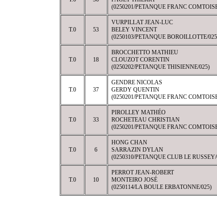
(0250201/PETANQUE FRANC COMTOISE
VURPILLAT JEAN-LUC
T.0
53
BELEY VINCENT
(0250103/PETANQUE BOROILLOTTE/025
BROCCHETTO MATHIEU
T.0
18
CLOUZOT CORENTIN
(0250202/PETANQUE THISIENNE/025)
GENDRE NICOLAS
T.0
37
GERDY QUENTIN
(0250201/PETANQUE FRANC COMTOISE
PIROLLEY MATHÉO
T.0
33
ROCHETEAU CHRISTIAN
(0250201/PETANQUE FRANC COMTOISE
HONG CHAN
T.0
6
SARRAZIN DYLAN
(0250310/PETANQUE CLUB LE RUSSEY/
PERROT JEAN-ROBERT
T.0
10
MONTEIRO JOSÉ
(0250114/LA BOULE ERBATONNE/025)