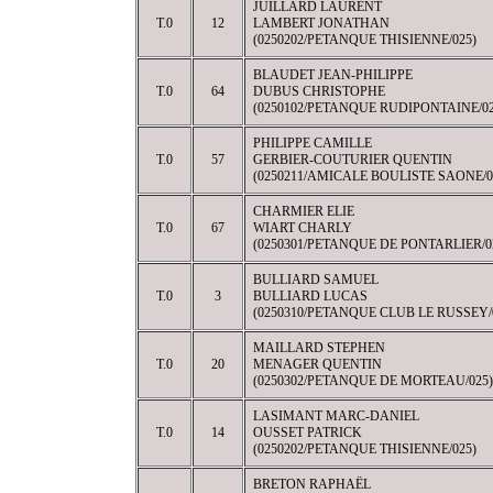
JUILLARD LAURENT
T.0
12
LAMBERT JONATHAN
(0250202/PETANQUE THISIENNE/025)
BLAUDET JEAN-PHILIPPE
T.0
64
DUBUS CHRISTOPHE
(0250102/PETANQUE RUDIPONTAINE/02
PHILIPPE CAMILLE
T.0
57
GERBIER-COUTURIER QUENTIN
(0250211/AMICALE BOULISTE SAONE/0
CHARMIER ELIE
T.0
67
WIART CHARLY
(0250301/PETANQUE DE PONTARLIER/0
BULLIARD SAMUEL
T.0
3
BULLIARD LUCAS
(0250310/PETANQUE CLUB LE RUSSEY/
MAILLARD STEPHEN
T.0
20
MENAGER QUENTIN
(0250302/PETANQUE DE MORTEAU/025)
LASIMANT MARC-DANIEL
T.0
14
OUSSET PATRICK
(0250202/PETANQUE THISIENNE/025)
BRETON RAPHAËL