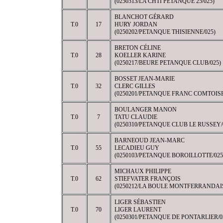
(0250313/LA CHTI PETANQUE 25/025)
BLANCHOT GÉRARD
T.0
17
HURY JORDAN
(0250202/PETANQUE THISIENNE/025)
BRETON CÉLINE
T.0
28
KOELLER KARINE
(0250217/BEURE PETANQUE CLUB/025)
BOSSET JEAN-MARIE
T.0
32
CLERC GILLES
(0250201/PETANQUE FRANC COMTOISE
BOULANGER MANON
T.0
7
TATU CLAUDIE
(0250310/PETANQUE CLUB LE RUSSEY/
BARNEOUD JEAN-MARC
T.0
55
LECADIEU GUY
(0250103/PETANQUE BOROILLOTTE/025
MICHAUX PHILIPPE
T.0
62
STIEFVATER FRANÇOIS
(0250212/LA BOULE MONTFERRANDAIS
LIGER SÉBASTIEN
T.0
70
LIGER LAURENT
(0250301/PETANQUE DE PONTARLIER/0