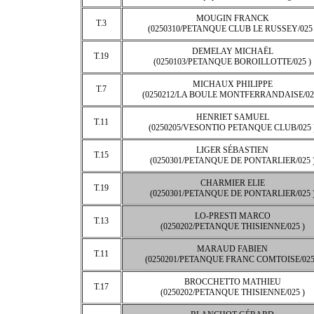
MOUGIN FRANCK
T.3
(0250310/PETANQUE CLUB LE RUSSEY/025 
DEMELAY MICHAËL
T.19
(0250103/PETANQUE BOROILLOTTE/025 )
MICHAUX PHILIPPE
T.7
(0250212/LA BOULE MONTFERRANDAISE/025
HENRIET SAMUEL
T.11
(0250205/VESONTIO PETANQUE CLUB/025 
LIGER SÉBASTIEN
T.15
(0250301/PETANQUE DE PONTARLIER/025 
CHARMIER ELIE
T.19
(0250301/PETANQUE DE PONTARLIER/025 
LO-PRESTI MARCO
T.13
(0250202/PETANQUE THISIENNE/025 )
MARAUD FABIEN
T.11
(0250201/PETANQUE FRANC COMTOISE/025
BROCCHETTO MATHIEU
T.17
(0250202/PETANQUE THISIENNE/025 )