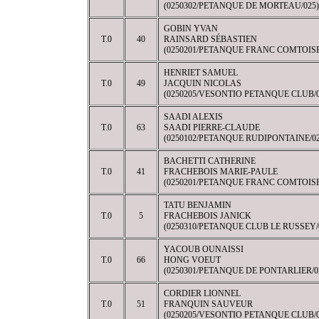
(0250302/PETANQUE DE MORTEAU/025)
GOBIN YVAN
T.0
40
RAINSARD SÉBASTIEN
(0250201/PETANQUE FRANC COMTOISE
HENRIET SAMUEL
T.0
49
JACQUIN NICOLAS
(0250205/VESONTIO PETANQUE CLUB/0
SAADI ALEXIS
T.0
63
SAADI PIERRE-CLAUDE
(0250102/PETANQUE RUDIPONTAINE/02
BACHETTI CATHERINE
T.0
41
FRACHEBOIS MARIE-PAULE
(0250201/PETANQUE FRANC COMTOISE
TATU BENJAMIN
T.0
5
FRACHEBOIS JANICK
(0250310/PETANQUE CLUB LE RUSSEY/
YACOUB OUNAISSI
T.0
66
HONG VOEUT
(0250301/PETANQUE DE PONTARLIER/0
CORDIER LIONNEL
T.0
51
FRANQUIN SAUVEUR
(0250205/VESONTIO PETANQUE CLUB/0