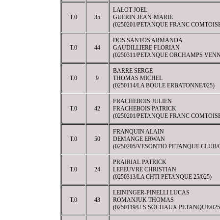
LALOT JOEL
T.0
35
GUERIN JEAN-MARIE
(0250201/PETANQUE FRANC COMTOISE
DOS SANTOS ARMANDA
T.0
44
GAUDILLIERE FLORIAN
(0250311/PETANQUE ORCHAMPS VENN
BARRE SERGE
T.0
9
THOMAS MICHEL
(0250114/LA BOULE ERBATONNE/025)
FRACHEBOIS JULIEN
T.0
42
FRACHEBOIS PATRICK
(0250201/PETANQUE FRANC COMTOISE
FRANQUIN ALAIN
T.0
50
DEMANGE ERWAN
(0250205/VESONTIO PETANQUE CLUB/0
PRAIRIAL PATRICK
T.0
24
LEFEUVRE CHRISTIAN
(0250313/LA CHTI PETANQUE 25/025)
LEININGER-PINELLI LUCAS
T.0
43
ROMANJUK THOMAS
(0250119/U S SOCHAUX PETANQUE/025