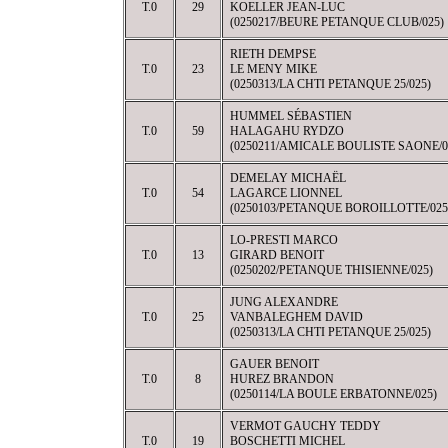
T.0
29
KOELLER JEAN-LUC
(0250217/BEURE PETANQUE CLUB/025)
RIETH DEMPSE
T.0
23
LE MENY MIKE
(0250313/LA CHTI PETANQUE 25/025)
HUMMEL SÉBASTIEN
T.0
59
HALAGAHU RYDZO
(0250211/AMICALE BOULISTE SAONE/0
DEMELAY MICHAËL
T.0
54
LAGARCE LIONNEL
(0250103/PETANQUE BOROILLOTTE/025
LO-PRESTI MARCO
T.0
13
GIRARD BENOIT
(0250202/PETANQUE THISIENNE/025)
JUNG ALEXANDRE
T.0
25
VANBALEGHEM DAVID
(0250313/LA CHTI PETANQUE 25/025)
GAUER BENOIT
T.0
8
HUREZ BRANDON
(0250114/LA BOULE ERBATONNE/025)
VERMOT GAUCHY TEDDY
T.0
19
BOSCHETTI MICHEL