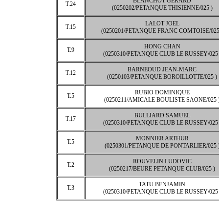
BLANCHOT GÉRARD
T.24
(0250202/PETANQUE THISIENNE/025 )
LALOT JOEL
T.15
(0250201/PETANQUE FRANC COMTOISE/025
HONG CHAN
T.9
(0250310/PETANQUE CLUB LE RUSSEY/025 
BARNEOUD JEAN-MARC
T.12
(0250103/PETANQUE BOROILLOTTE/025 )
RUBIO DOMINIQUE
T.5
(0250211/AMICALE BOULISTE SAONE/025 
BULLIARD SAMUEL
T.17
(0250310/PETANQUE CLUB LE RUSSEY/025 
MONNIER ARTHUR
T.5
(0250301/PETANQUE DE PONTARLIER/025 
ROUVELIN LUDOVIC
T.2
(0250217/BEURE PETANQUE CLUB/025 )
TATU BENJAMIN
T.3
(0250310/PETANQUE CLUB LE RUSSEY/025 